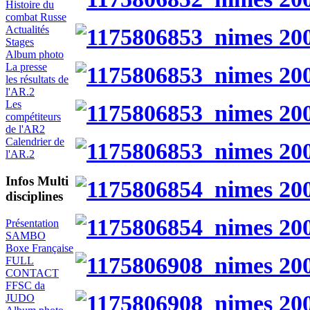
Histoire du
combat Russe
Actualités
Stages
Album photo
La presse
les résultats de
l'AR.2
Les
compétiteurs
de l'AR2
Calendrier de
l'AR.2
Infos Multi
disciplines
Présentation
SAMBO
Boxe Française
FULL
CONTACT
FFSC da
JUDO