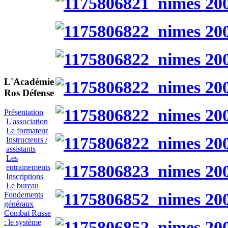
L'Académie
Ros Défense
Présentation
L'association
Le formateur
Instructeurs /
assistants
Les
entrainements
Inscriptions
Le bureau
Fondements
généraux
Combat Russe
: le système