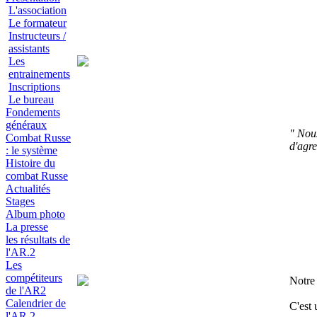
L'association
Le formateur
Instructeurs /
assistants
Les
entrainements
Inscriptions
Le bureau
Fondements
généraux
" Nou
Combat Russe
d'agre
: le système
Histoire du
combat Russe
Actualités
Stages
Album photo
La presse
les résultats de
l'AR.2
Les
compétiteurs
Notre 
de l'AR2
Calendrier de
C'est 
l'AR.2