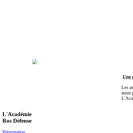
Une g
Les as
aussi 
L'Aca
L'Académie
Ros Défense
Présentation