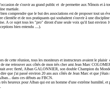
l'occasion de s'ouvir au grand public et de permettre aux Nîmois et à tou
line martiale.
t bien comprendre que le but des associations est de proposer tout un é
re clientèle et de nos pratiquants qui souhaitent s'ouvrir à une discipli
ise. A ce sujet tous les "pro" diront d'une seule voix qu'il faut environ 
ceptions bien entendu ....).
ors de cette réunion, tous les moniteurs et instructeurs avaient le plaisir 
ir de me retrouver aux côtés de mon très cher ami Jean Marc COLOMER
ntait avec fierté, Alban GALONNIER, son double Champion du Mond
t dire que j'ai passé environ 20 ans aux côtés de Jean Marc et que j'étai
Alban... dans ces débuts au FBCN.
s très heureux pour Alban qui est un homme d'une extrème humilité, et 
.