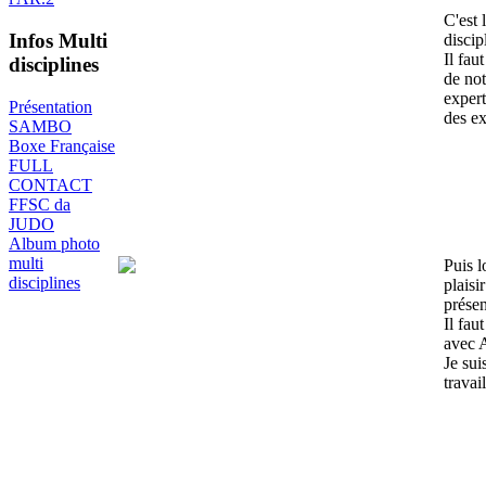
C'est 
Infos Multi
discip
Il fau
disciplines
de not
expert
Présentation
des ex
SAMBO
Boxe Française
FULL
CONTACT
FFSC da
JUDO
Album photo
multi
Puis l
disciplines
plais
prése
Il fau
avec 
Je sui
travail