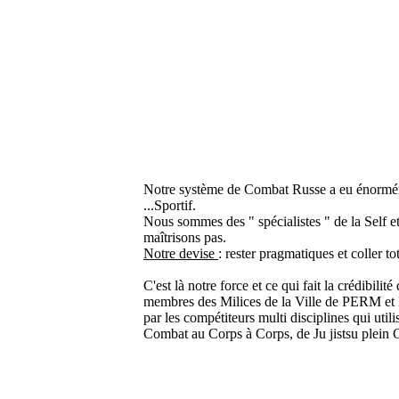
Notre système de Combat Russe a eu énormé
...Sportif.
Nous sommes des " spécialistes " de la Self 
maîtrisons pas.
Notre devise
: rester pragmatiques et coller t
C'est là notre force et ce qui fait la crédibil
membres des Milices de la Ville de PERM et le
par les compétiteurs multi disciplines qui ut
Combat au Corps à Corps, de Ju jistsu plein 