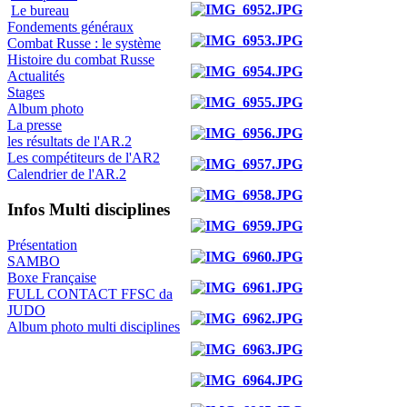
Le bureau
Fondements généraux
Combat Russe : le système
Histoire du combat Russe
Actualités
Stages
Album photo
La presse
les résultats de l'AR.2
Les compétiteurs de l'AR2
Calendrier de l'AR.2
Infos Multi disciplines
Présentation
SAMBO
Boxe Française
FULL CONTACT FFSC da
JUDO
Album photo multi disciplines