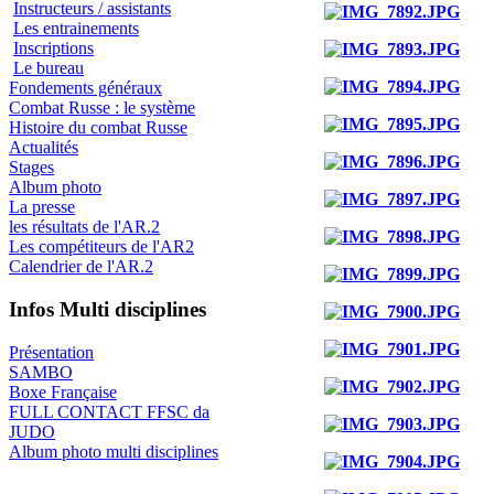
Instructeurs / assistants
Les entrainements
Inscriptions
Le bureau
Fondements généraux
Combat Russe : le système
Histoire du combat Russe
Actualités
Stages
Album photo
La presse
les résultats de l'AR.2
Les compétiteurs de l'AR2
Calendrier de l'AR.2
Infos Multi disciplines
Présentation
SAMBO
Boxe Française
FULL CONTACT FFSC da
JUDO
Album photo multi disciplines