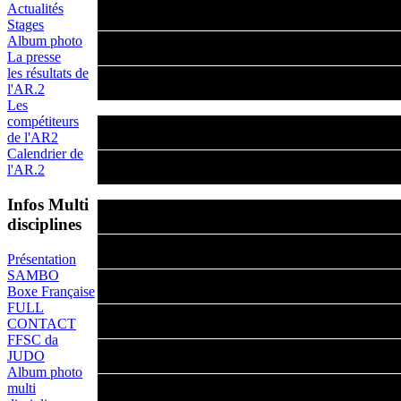
L'académie Ros Défense
Actualités
Stages
un stage National de Com
Album photo
La presse
les résultats de
Nationale de Police de
l'AR.2
Les
compétiteurs
Ce stage est ouvert à tous 
de l'AR2
Calendrier de
notre discipline soit con
l'AR.2
Infos Multi
Dirigé par Eddy ROS , Ma
disciplines
assistant Jean Jacques R
Présentation
SAMBO
fondements de la discipl
Boxe Française
FULL
crée par Maitre Vladi
CONTACT
FFSC da
travaillerons sur les diff
JUDO
Album photo
défensive à mains nues et
multi