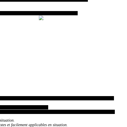
ar Eddy ROS, assisté de Jean Jacques RODRIGUEZ.
stème du Combat RUSSE, comme nous le faisons systématiquement à chaque
 KHUDENKIKH durant des années.
 colle à la peau et auquel j 'adhère entièrement depuis le premier jour. "
situation.
stes et facilement applicables en situation.