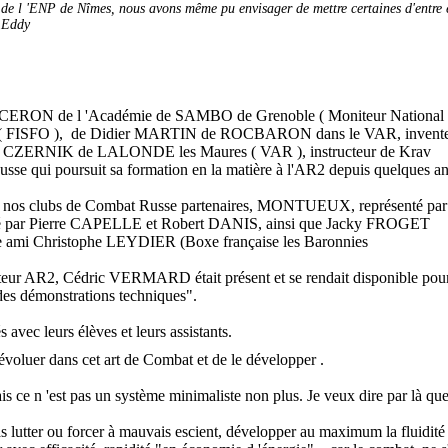
s de l 'ENP de Nîmes, nous avons même pu envisager de mettre certaines d'entre e
" Eddy
ume CERON de l 'Académie de SAMBO de Grenoble ( Moniteur National
 ( FISFO ), de Didier MARTIN de ROCBARON dans le VAR, invente
ld CZERNIK de LALONDE les Maures ( VAR ), instructeur de Krav
e qui poursuit sa formation en la matière à l'AR2 depuis quelques a
 de nos clubs de Combat Russe partenaires, MONTUEUX, représenté par
 Pierre CAPELLE et Robert DANIS, ainsi que Jacky FROGET
tre ami Christophe LEYDIER (Boxe française les Baronnies
eur AR2, Cédric VERMARD était présent et se rendait disponible pou
 des démonstrations techniques".
 avec leurs élèves et leurs assistants.
 évoluer dans cet art de Combat et de le développer .
 ce n 'est pas un système minimaliste non plus. Je veux dire par là que 
s lutter ou forcer à mauvais escient, développer au maximum la fluidité