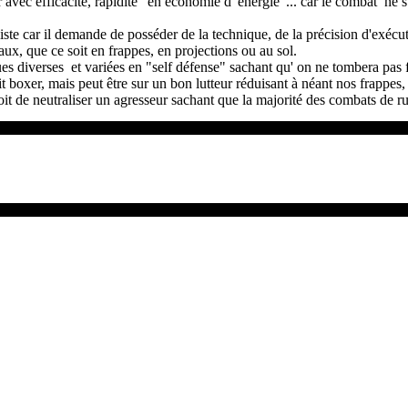
avec efficacité, rapidité "en économie d 'énergie"... car le combat ne s
iste car il demande de posséder de la technique, de la précision d'exécu
veaux, que ce soit en frappes, en projections ou au sol.
iques diverses et variées en "self défense" sachant qu' on ne tombera pas 
 boxer, mais peut être sur un bon lutteur réduisant à néant nos frappes, 
it de neutraliser un agresseur sachant que la majorité des combats de ru
ucteurs qui ont rendu ce stage réalisable et enrichissant pour chacun d 'entre nous
es grades "d'assistant-instructeurs AR2", à plusieurs "stagiaires / élèves" de 