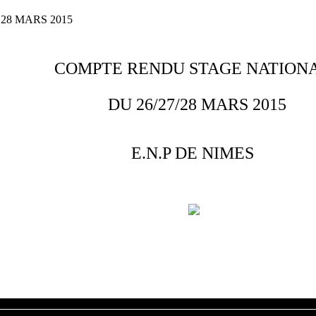
28 MARS 2015
COMPTE RENDU STAGE NATION
DU 26/27/28 MARS 2015
E.N.P DE NIMES
ujours dans un environnement favorable à la pratique de la self défense et aux te
es conditions au sein de l 'Ecole Nationale de Police de NIMES que nous remerc