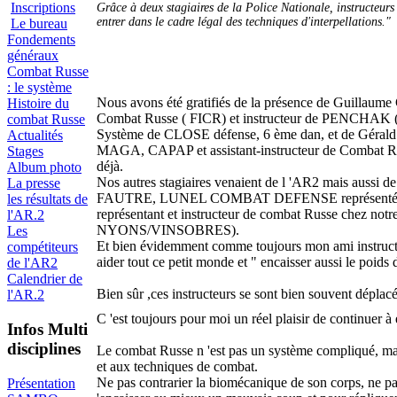
Inscriptions
Grâce à deux stagiaires de la Police Nationale, instructeur
entrer dans le cadre légal des techniques d'interpellations.
Le bureau
Fondements
généraux
Combat Russe
: le système
Nous avons été gratifiés de la présence de Guilla
Histoire du
Combat Russe ( FICR) et instructeur de PENCHAK
combat Russe
Système de CLOSE défense, 6 ème dan, et de Géra
Actualités
MAGA, CAPAP et assistant-instructeur de Combat Russ
Stages
déjà.
Album photo
Nos autres stagiaires venaient de l 'AR2 mais aussi
La presse
FAUTRE, LUNEL COMBAT DEFENSE représenté par
les résultats de
représentant et instructeur de combat Russe chez no
l'AR.2
NYONS/VINSOBRES).
Les
Et bien évidemment comme toujours mon ami instruct
compétiteurs
aider tout ce petit monde et " encaisser aussi le poids
de l'AR2
Calendrier de
Bien sûr ,ces instructeurs se sont bien souvent déplacés
l'AR.2
C 'est toujours pour moi un réel plaisir de continuer à
Infos Multi
disciplines
Le combat Russe n 'est pas un système compliqué, mais
et aux techniques de combat.
Ne pas contrarier la biomécanique de son corps, ne pa
Présentation