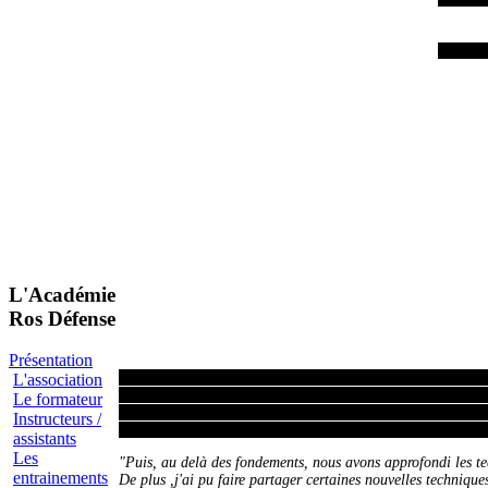
Plus de
L'Académie
Ros Défense
Présentation
" Durant trois jours de stage et avec plus de 5 heures d '
L'association
entraînement ou à chaque séminaire pour les nouveaux pratiq
Le formateur
Je me dois de propager au mieux les valeurs originelles et
Instructeurs /
Je reste son ambassadeur en FRANCE ... je ne joue pas, je ne 
assistants
Les
"Puis, au delà des fondements, nous avons approfondi les tech
entrainements
De plus ,j'ai pu faire partager certaines nouvelles techniques