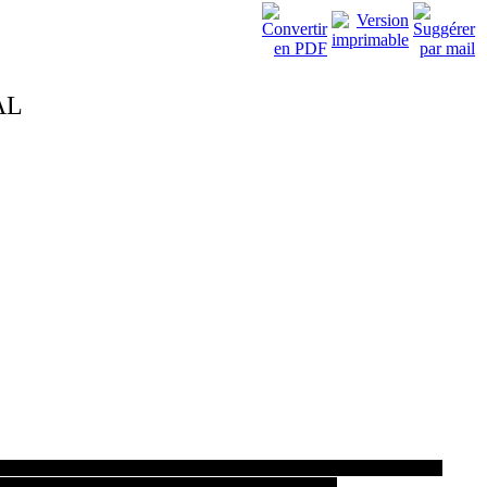
AL
chniques d 'intervention en situation, que ce stage s 'est déroulé dans les
ions encore une fois pour sa confiance et son soutien.