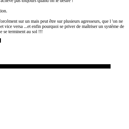
'achève pas toujours quand on le désire !
tion.
forcément sur un mais peut être sur plusieurs agresseurs, que l 'on ne
et vice versa ...et enfin pourquoi se priver de maîtriser un système de
e se terminent au sol !!!
.
l'AR2 après une évaluation encadrée par Guillaume CERON et Eddy ROS.