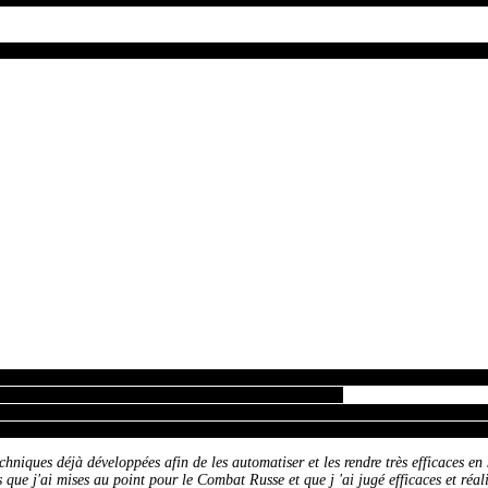
 trente stagiaires ont fait le déplacement pour cet événement annuel dirigé p
entrainement intensif par jour, nous avons pu revenir sur les fondements du sy
uants mais aussi pour les instructeurs déjà chevronnés.
 le style très fluide du Combat Russe tel qu 'il m'a été enseigné par Vladimir
triche pas, je suis fidèle et je travaille ce style de combat très efficace qui me
niques déjà développées afin de les automatiser et les rendre très efficaces en 
 que j'ai mises au point pour le Combat Russe et que j 'ai jugé efficaces et réali