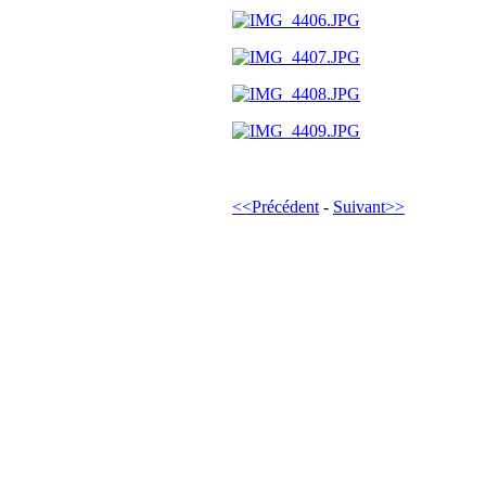
<<Précédent
-
Suivant>>