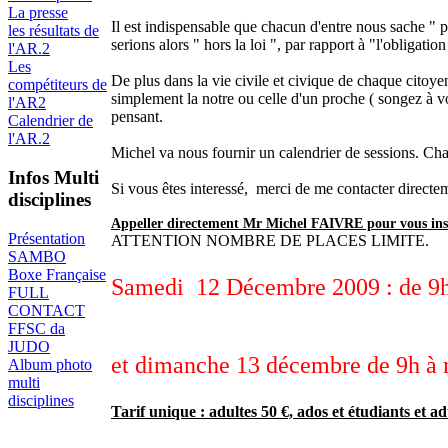
La presse
Il est indispensable que chacun d'entre nous sache " po
les résultats de
serions alors " hors la loi ", par rapport à "l'obligati
l'AR.2
Les
De plus dans la vie civile et civique de chaque citoye
compétiteurs de
simplement la notre ou celle d'un proche ( songez à vo
l'AR2
pensant.
Calendrier de
l'AR.2
Michel va nous fournir un calendrier de sessions. Cha
Infos Multi
Si vous êtes interessé, merci de me contacter directe
disciplines
Appeller directement Mr Michel FAIVRE pour vous insc
Présentation
ATTENTION NOMBRE DE PLACES LIMITE.
SAMBO
Boxe Française
Samedi 12 Décembre 2009 : de 9h 
FULL
CONTACT
FFSC da
JUDO
et dimanche 13 décembre de 9h à
Album photo
multi
disciplines
Tarif unique : adultes 50 €, ados et étudiants et ad