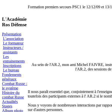
Formation premiers secours PSC1 le 12/12/09 et 13/
L'Académie
Ros Défense
Présentation
L'association
Le formateur
Instructeurs /
assistants
Les
entrainements
Au sein de l'AR.2, mon ami Michel FAIVRE, instruct
Inscriptions
l'AR.2, des sessions d
Le bureau
Fondements
généraux
Combat Russe :
le système
Il nous paraît essentiel que, conjointement à l'ense
Histoire du
toutefois des participants externes à l' AR.2 si le nom
combat Russe
Actualités
Nous y voyons de nombreuses interactions par rapport à
Stages
sur d'autres personnes.
Album photo