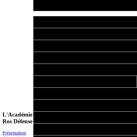
déterminantes en cas d'ag
Deuxièmement, pouvoir m
apprentissage en étant di
d'agressions urbaines trè
Il ne faut pas oublier qu
réponse donnée face à un 
sécurité ou celle d'autrui.
Donc pas de situation ro
de garde du corps de per
L'Académie
citoyens "normaux" désire
Ros Défense
de façon efficace devant
Présentation