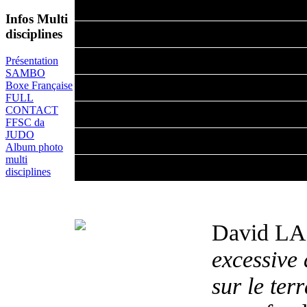
Après avoir interrogé l'e
Infos Multi
élan unanime, notre forma
disciplines
faire réagir les stagiaires
Présentation
SAMBO
aggression " dans un cont
Boxe Française
FULL
certains de nos participa
CONTACT
FFSC da
Krav Maga soit en Taekw
JUDO
Album photo
multi
démunis dans certaines si
disciplines
David LAL
excessive 
sur le ter