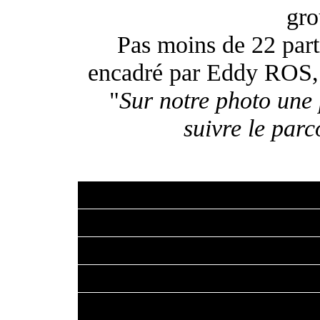
gro
Pas moins de 22 parti
encadré par Eddy ROS
"
Sur notre photo une 
suivre le parc
Nous avions choisi d'off
des besoins et attentes d
illimitèes en nombre de p
étaient, elles, volontaire
encadrement performant et