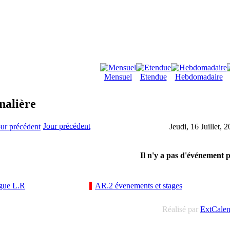
Mensuel
Etendue
Hebdomadaire
nalière
Jour précédent
Jeudi, 16 Juillet, 
Il n'y a pas d'événement 
gue L.R
AR.2 évenements et stages
Réalisé par
ExtCale