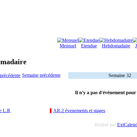
Mensuel
Etendue
Hebdomadaire
omadaire
Semaine précédente
Semaine 32
Il n'y a pas d'événement pour
e L.R
AR.2 évenements et stages
Réalisé par
ExtCalen