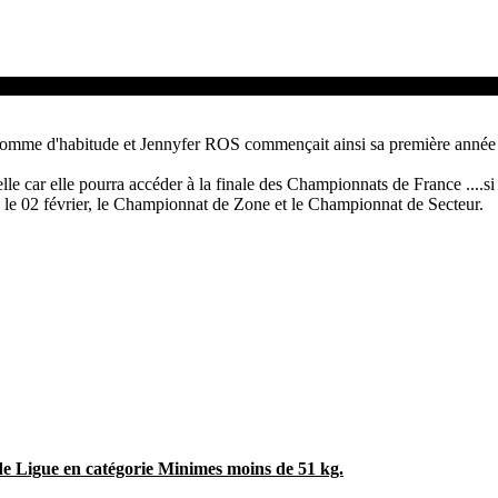
ous déplacions pour le Challenge "jeunes" de la Ligue Languedoc-Rous
 comme d'habitude et Jennyfer ROS commençait ainsi sa première année
le car elle pourra accéder à la finale des Championnats de France ....si e
 le 02 février, le Championnat de Zone et le Championnat de Secteur.
de Ligue en catégorie Minimes moins de 51 kg.