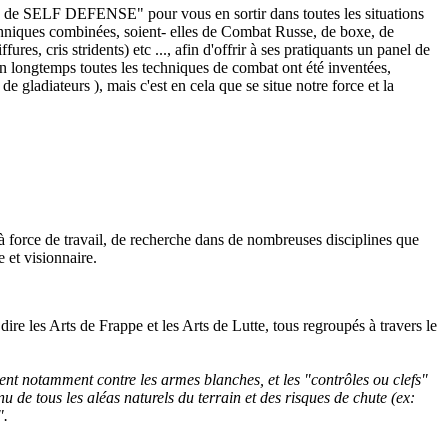
e de SELF DEFENSE" pour vous en sortir dans toutes les situations
echniques combinées, soient- elles de Combat Russe, de boxe, de
res, cris stridents) etc ..., afin d'offrir à ses pratiquants un panel de
bien longtemps toutes les techniques de combat ont été inventées,
 gladiateurs ), mais c'est en cela que se situe notre force et la
 à force de travail, de recherche dans de nombreuses disciplines que
 et visionnaire.
ire les Arts de Frappe et les Arts de Lutte, tous regroupés à travers le
nt notamment contre les armes blanches, et les "contrôles ou clefs"
u de tous les aléas naturels du terrain et des risques de chute (ex:
".