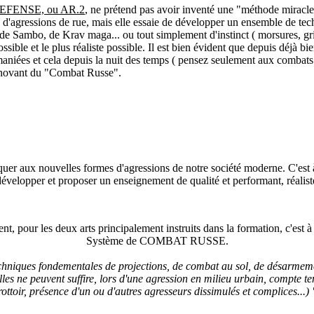
EFENSE, ou AR.2
, ne prétend pas avoir inventé une "méthode miracl
, d'agressions de rue, mais elle essaie de développer un ensemble de t
 de Sambo, de Krav maga... ou tout simplement d'instinct ( morsures, griffu
possible et le plus réaliste possible. Il est bien évident que depuis déjà 
maniées et cela depuis la nuit des temps ( pensez seulement aux combats de
nnovant du "Combat Russe".
lquer aux nouvelles formes d'agressions de notre société moderne. C'est
évelopper et proposer un enseignement de qualité et performant, réaliste
, pour les deux arts principalement instruits dans la formation, c'est à d
Système de COMBAT RUSSE.
chniques fondementales de projections, de combat au sol, de désarmeme
lles ne peuvent suffire, lors d'une agression en milieu urbain, compte ten
rottoir, présence d'un ou d'autres agresseurs dissimulés et complices...) 